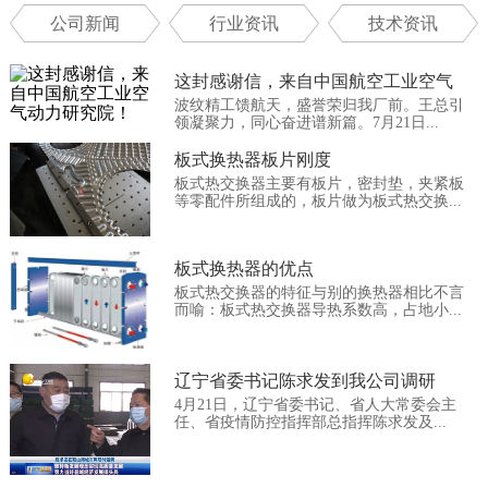
公司新闻
行业资讯
技术资讯
这封感谢信，来自中国航空工业空气
波纹精工馈航天，盛誉荣归我厂前。王总引
动...
领凝聚力，同心奋进谱新篇。7月21日...
板式换热器板片刚度
板式热交换器主要有板片，密封垫，夹紧板
等零配件所组成的，板片做为板式热交换...
板式换热器的优点
板式热交换器的特征与别的换热器相比不言
而喻：板式热交换器导热系数高，占地小...
辽宁省委书记陈求发到我公司调研
4月21日，辽宁省委书记、省人大常委会主
任、省疫情防控指挥部总指挥陈求发及...