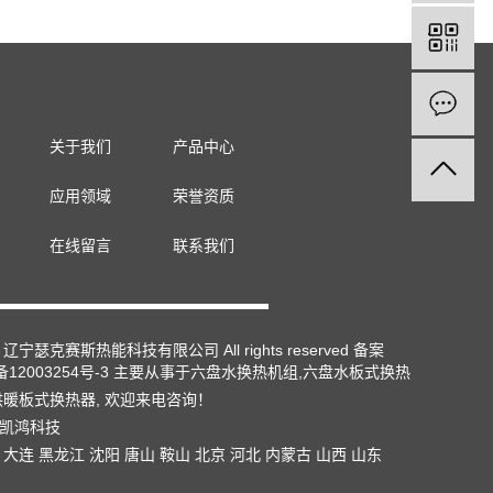
关于我们
产品中心
应用领域
荣誉资质
在线留言
联系我们
宁瑟克赛斯热能科技有限公司 All rights reserved 备案
备12003254号-3
主要从事于
六盘水换热机组
,
六盘水板式换热
供暖板式换热器
, 欢迎来电咨询！
凯鸿科技
：
大连
黑龙江
沈阳
唐山
鞍山
北京
河北
内蒙古
山西
山东