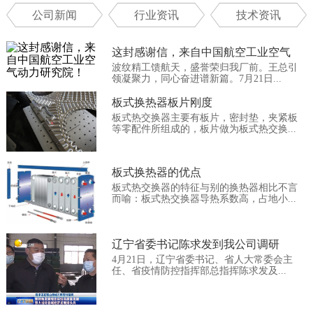
公司新闻
行业资讯
技术资讯
这封感谢信，来自中国航空工业空气
波纹精工馈航天，盛誉荣归我厂前。王总引
动...
领凝聚力，同心奋进谱新篇。7月21日...
板式换热器板片刚度
板式热交换器主要有板片，密封垫，夹紧板
等零配件所组成的，板片做为板式热交换...
板式换热器的优点
板式热交换器的特征与别的换热器相比不言
而喻：板式热交换器导热系数高，占地小...
辽宁省委书记陈求发到我公司调研
4月21日，辽宁省委书记、省人大常委会主
任、省疫情防控指挥部总指挥陈求发及...