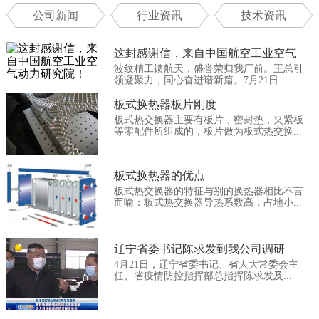
公司新闻
行业资讯
技术资讯
这封感谢信，来自中国航空工业空气
波纹精工馈航天，盛誉荣归我厂前。王总引
动...
领凝聚力，同心奋进谱新篇。7月21日...
板式换热器板片刚度
板式热交换器主要有板片，密封垫，夹紧板
等零配件所组成的，板片做为板式热交换...
板式换热器的优点
板式热交换器的特征与别的换热器相比不言
而喻：板式热交换器导热系数高，占地小...
辽宁省委书记陈求发到我公司调研
4月21日，辽宁省委书记、省人大常委会主
任、省疫情防控指挥部总指挥陈求发及...