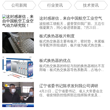
公司新闻
行业资讯
技术资讯
这封感谢信，来自中国航空工业空气
波纹精工馈航天，盛誉荣归我厂前。王总引
动...
领凝聚力，同心奋进谱新篇。7月21日...
板式换热器板片刚度
板式热交换器主要有板片，密封垫，夹紧板
等零配件所组成的，板片做为板式热交换...
板式换热器的优点
板式热交换器的特征与别的换热器相比不言
而喻：板式热交换器导热系数高，占地小...
辽宁省委书记陈求发到我公司调研
4月21日，辽宁省委书记、省人大常委会主
任、省疫情防控指挥部总指挥陈求发及...