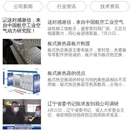
公司新闻
行业资讯
技术资讯
这封感谢信，来自中国航空工业空气
波纹精工馈航天，盛誉荣归我厂前。王总引
动...
领凝聚力，同心奋进谱新篇。7月21日...
板式换热器板片刚度
板式热交换器主要有板片，密封垫，夹紧板
等零配件所组成的，板片做为板式热交换...
板式换热器的优点
板式热交换器的特征与别的换热器相比不言
而喻：板式热交换器导热系数高，占地小...
辽宁省委书记陈求发到我公司调研
4月21日，辽宁省委书记、省人大常委会主
任、省疫情防控指挥部总指挥陈求发及...