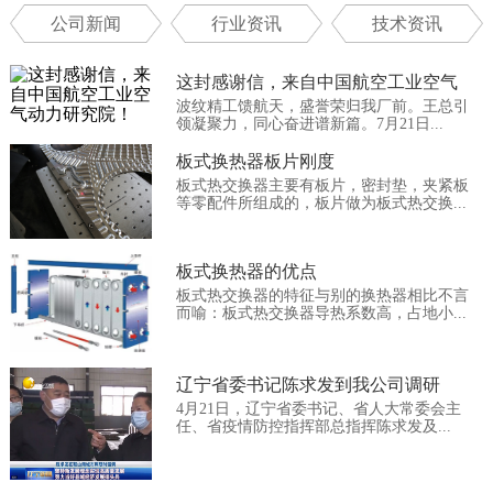
公司新闻
行业资讯
技术资讯
这封感谢信，来自中国航空工业空气
波纹精工馈航天，盛誉荣归我厂前。王总引
动...
领凝聚力，同心奋进谱新篇。7月21日...
板式换热器板片刚度
板式热交换器主要有板片，密封垫，夹紧板
等零配件所组成的，板片做为板式热交换...
板式换热器的优点
板式热交换器的特征与别的换热器相比不言
而喻：板式热交换器导热系数高，占地小...
辽宁省委书记陈求发到我公司调研
4月21日，辽宁省委书记、省人大常委会主
任、省疫情防控指挥部总指挥陈求发及...