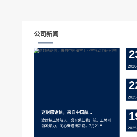
公司新闻
2
2026
2
2025
这封感谢信，来自中国航...
1
波纹精工馈航天，盛誉荣归我厂前。王总引
领凝聚力，同心奋进谱新篇。7月21日...
2025