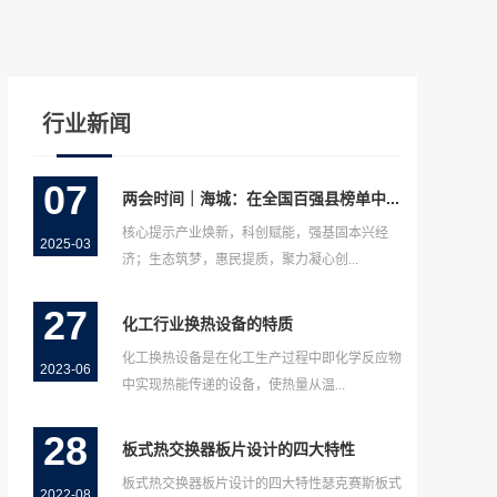
行业新闻
07
两会时间｜海城：在全国百强县榜单中...
核心提示产业焕新，科创赋能，强基固本兴经
2025-03
济；生态筑梦，惠民提质，聚力凝心创...
27
化工行业换热设备的特质
化工换热设备是在化工生产过程中即化学反应物
2023-06
中实现热能传递的设备，使热量从温...
28
板式热交换器板片设计的四大特性
板式热交换器板片设计的四大特性瑟克赛斯板式
2022-08